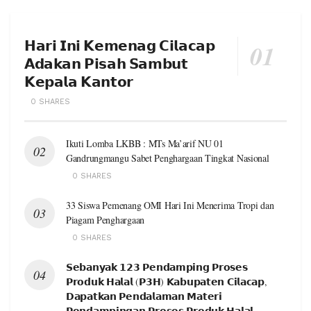
𝗛𝗮𝗿𝗶 𝗜𝗻𝗶 𝗞𝗲𝗺𝗲𝗻𝗮𝗴 𝗖𝗶𝗹𝗮𝗰𝗮𝗽
𝗔𝗱𝗮𝗸𝗮𝗻 𝗣𝗶𝘀𝗮𝗵 𝗦𝗮𝗺𝗯𝘂𝘁
𝗞𝗲𝗽𝗮𝗹𝗮 𝗞𝗮𝗻𝘁𝗼𝗿
0 SHARES
Ikuti Lomba LKBB : MTs Ma’arif NU 01
Gandrungmangu Sabet Penghargaan Tingkat Nasional
0 SHARES
33 Siswa Pemenang OMI Hari Ini Menerima Tropi dan
Piagam Penghargaan
0 SHARES
𝗦𝗲𝗯𝗮𝗻𝘆𝗮𝗸 𝟭𝟮𝟯 𝗣𝗲𝗻𝗱𝗮𝗺𝗽𝗶𝗻𝗴 𝗣𝗿𝗼𝘀𝗲𝘀
𝗣𝗿𝗼𝗱𝘂𝗸 𝗛𝗮𝗹𝗮𝗹 (𝗣𝟯𝗛) 𝗞𝗮𝗯𝘂𝗽𝗮𝘁𝗲𝗻 𝗖𝗶𝗹𝗮𝗰𝗮𝗽,
𝗗𝗮𝗽𝗮𝘁𝗸𝗮𝗻 𝗣𝗲𝗻𝗱𝗮𝗹𝗮𝗺𝗮𝗻 𝗠𝗮𝘁𝗲𝗿𝗶
𝗣𝗲𝗻𝗱𝗮𝗺𝗽𝗶𝗻𝗴𝗮𝗻 𝗣𝗿𝗼𝘀𝗲𝘀 𝗣𝗿𝗼𝗱𝘂𝗸 𝗛𝗮𝗹𝗮𝗹