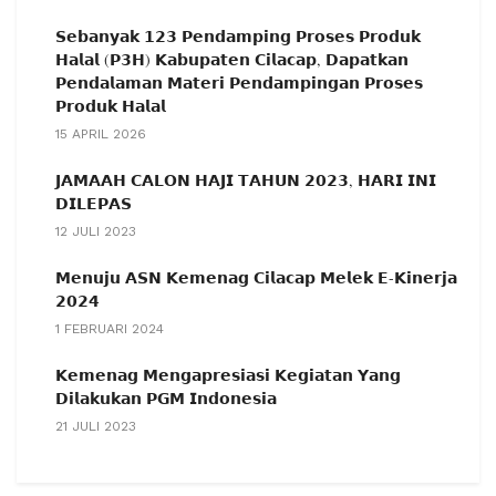
𝗦𝗲𝗯𝗮𝗻𝘆𝗮𝗸 𝟭𝟮𝟯 𝗣𝗲𝗻𝗱𝗮𝗺𝗽𝗶𝗻𝗴 𝗣𝗿𝗼𝘀𝗲𝘀 𝗣𝗿𝗼𝗱𝘂𝗸
𝗛𝗮𝗹𝗮𝗹 (𝗣𝟯𝗛) 𝗞𝗮𝗯𝘂𝗽𝗮𝘁𝗲𝗻 𝗖𝗶𝗹𝗮𝗰𝗮𝗽, 𝗗𝗮𝗽𝗮𝘁𝗸𝗮𝗻
𝗣𝗲𝗻𝗱𝗮𝗹𝗮𝗺𝗮𝗻 𝗠𝗮𝘁𝗲𝗿𝗶 𝗣𝗲𝗻𝗱𝗮𝗺𝗽𝗶𝗻𝗴𝗮𝗻 𝗣𝗿𝗼𝘀𝗲𝘀
𝗣𝗿𝗼𝗱𝘂𝗸 𝗛𝗮𝗹𝗮𝗹
15 APRIL 2026
𝗝𝗔𝗠𝗔𝗔𝗛 𝗖𝗔𝗟𝗢𝗡 𝗛𝗔𝗝𝗜 𝗧𝗔𝗛𝗨𝗡 𝟮𝟬𝟮𝟯, 𝗛𝗔𝗥𝗜 𝗜𝗡𝗜
𝗗𝗜𝗟𝗘𝗣𝗔𝗦
12 JULI 2023
𝗠𝗲𝗻𝘂𝗷𝘂 𝗔𝗦𝗡 𝗞𝗲𝗺𝗲𝗻𝗮𝗴 𝗖𝗶𝗹𝗮𝗰𝗮𝗽 𝗠𝗲𝗹𝗲𝗸 𝗘-𝗞𝗶𝗻𝗲𝗿𝗷𝗮
𝟮𝟬𝟮𝟰
1 FEBRUARI 2024
𝗞𝗲𝗺𝗲𝗻𝗮𝗴 𝗠𝗲𝗻𝗴𝗮𝗽𝗿𝗲𝘀𝗶𝗮𝘀𝗶 𝗞𝗲𝗴𝗶𝗮𝘁𝗮𝗻 𝗬𝗮𝗻𝗴
𝗗𝗶𝗹𝗮𝗸𝘂𝗸𝗮𝗻 𝗣𝗚𝗠 𝗜𝗻𝗱𝗼𝗻𝗲𝘀𝗶𝗮
21 JULI 2023