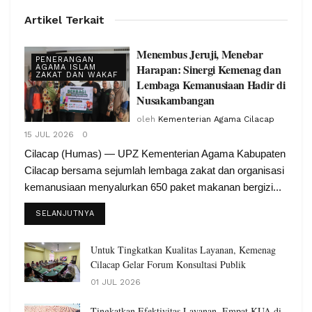
Artikel Terkait
Menembus Jeruji, Menebar
PENERANGAN
Harapan: Sinergi Kemenag dan
AGAMA ISLAM
ZAKAT DAN WAKAF
Lembaga Kemanusiaan Hadir di
Nusakambangan
oleh
Kementerian Agama Cilacap
15 JUL 2026
0
Cilacap (Humas) — UPZ Kementerian Agama Kabupaten
Cilacap bersama sejumlah lembaga zakat dan organisasi
kemanusiaan menyalurkan 650 paket makanan bergizi...
SELANJUTNYA
Untuk Tingkatkan Kualitas Layanan, Kemenag
Cilacap Gelar Forum Konsultasi Publik
01 JUL 2026
Tingkatkan Efektivitas Layanan, Empat KUA di