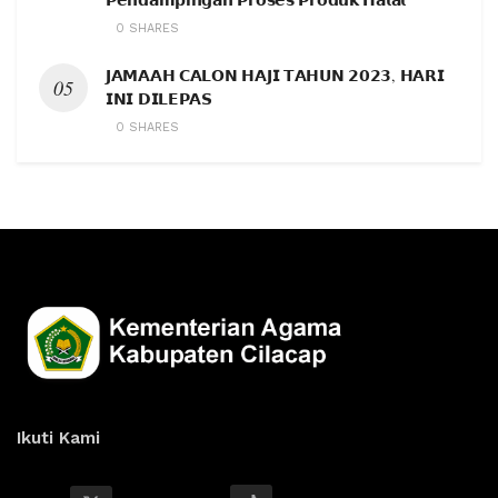
0 SHARES
𝗝𝗔𝗠𝗔𝗔𝗛 𝗖𝗔𝗟𝗢𝗡 𝗛𝗔𝗝𝗜 𝗧𝗔𝗛𝗨𝗡 𝟮𝟬𝟮𝟯, 𝗛𝗔𝗥𝗜
𝗜𝗡𝗜 𝗗𝗜𝗟𝗘𝗣𝗔𝗦
0 SHARES
Ikuti Kami