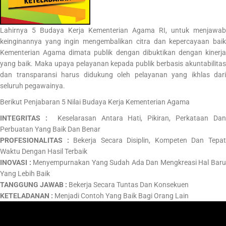
Lahirnya 5 Budaya Kerja Kementerian Agama RI, untuk menjawab
keinginannya yang ingin mengembalikan citra dan kepercayaan baik
Kementerian Agama dimata publik dengan dibuktikan dengan kinerja
yang baik. Maka upaya pelayanan kepada publik berbasis akuntabilitas
dan transparansi harus didukung oleh pelayanan yang ikhlas dari
seluruh pegawainya.
Berikut Penjabaran 5 Nilai Budaya Kerja Kementerian Agama
INTEGRITAS :
Keselarasan Antara Hati, Pikiran, Perkataan Dan
Perbuatan Yang Baik Dan Benar
PROFESIONALITAS :
Bekerja Secara Disiplin, Kompeten Dan Tepa
Waktu Dengan Hasil Terbaik
INOVASI :
Menyempurnakan Yang Sudah Ada Dan Mengkreasi Hal Bar
Yang Lebih Baik
TANGGUNG JAWAB :
Bekerja Secara Tuntas Dan Konsekuen
KETELADANAN :
Menjadi Contoh Yang Baik Bagi Orang Lain